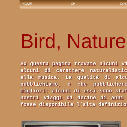
HOME
CHI
COS
Bird, Natur
Su questa pagina trovate alcuni v
alcuni di carattere naturalisti
alla musica. La qualità di alc
pubblichiamo, e che pubbliche
migliori: alcuni di essi sono sta
nostri viaggi di decine di anni
fosse disponibile l'alta definizio