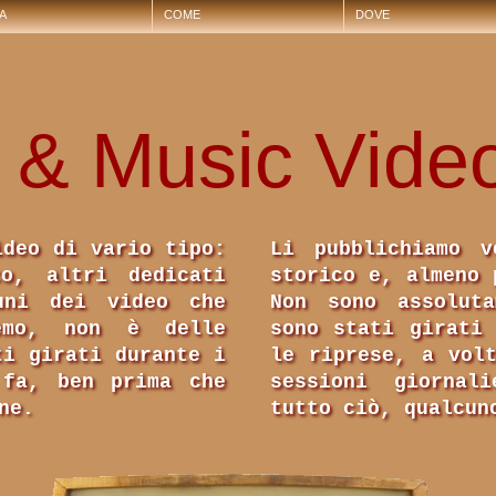
A
COME
DOVE
e & Music Vide
ideo di vario tipo:
Li pubblichiamo v
co, altri dedicati
storico e, almeno 
uni dei video che
Non sono assoluta
remo, non è delle
sono stati girati
ti girati durante i
le riprese, a vol
 fa, ben prima che
sessioni giornal
ne.
tutto ciò, qualcun