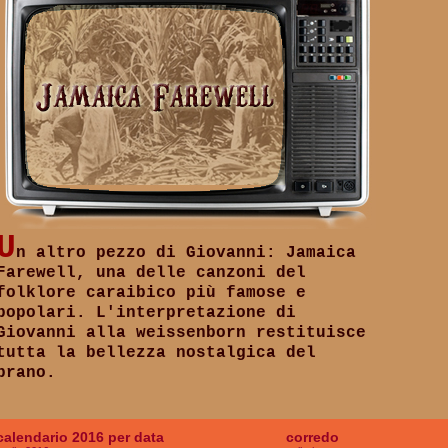
U
n altro pezzo di Giovanni: Jamaica
Farewell, una delle canzoni del
folklore caraibico più famose e
popolari. L'interpretazione di
Giovanni alla weissenborn restituisce
tutta la bellezza nostalgica del
brano.
calendario 2016 per data
corredo