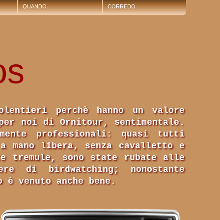
QUANDO
CORREDO
os
olentieri perchè hanno un valore
per noi di Ornitour, sentimentale.
mente professionali: quasi tutti
 a mano libera, senza cavalletto e
te tremule, sono state rubate alle
iere di birdwatching; nonostante
o è venuto anche bene.